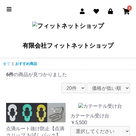
0
有限会社フィットネットショップ
全て
|
おすすめ商品
6件
の商品が見つかりました
カテーテル受け台
￥5,500
点滴ルート抜け防止【点滴
クリップ お試しパック】