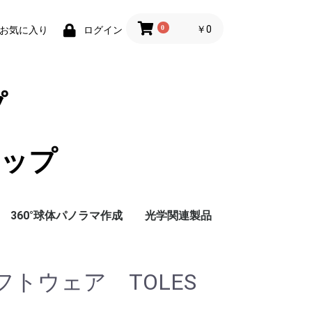
0
￥0
お気に入り
ログイン
ョップ
360°球体パノラマ作成
光学関連製品
プション
ット部品
プション
フトウェア TOLES