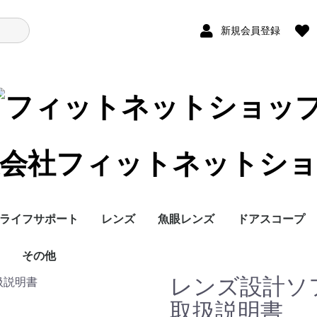
新規会員登録
会社フィットネットシ
ライフサポート
レンズ
魚眼レンズ
ドアスコープ
点滴クリップ
その他
UWCシリーズ
FIシリーズ
魚露目8号
オ
セ
オ
レンズ設計ソ
取扱説明書