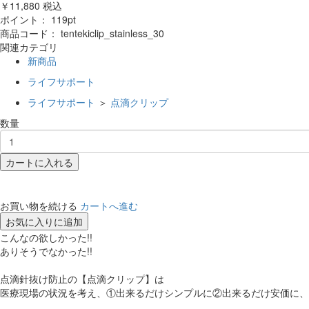
￥11,880
税込
ポイント：
119
pt
商品コード：
tentekiclip_stainless_30
関連カテゴリ
新商品
ライフサポート
ライフサポート
＞
点滴クリップ
数量
カートに入れる
お買い物を続ける
カートへ進む
お気に入りに追加
こんなの欲しかった!!
ありそうでなかった!!
点滴針抜け防止の【点滴クリップ】は
医療現場の状況を考え、①出来るだけシンプルに②出来るだけ安価に、