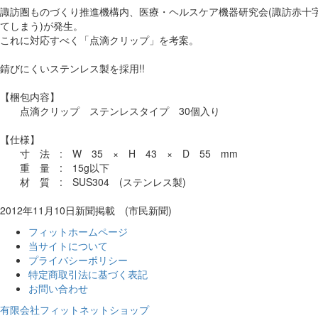
諏訪圏ものづくり推進機構内、医療・ヘルスケア機器研究会(諏訪赤十
てしまう)が発生。
これに対応すべく「点滴クリップ」を考案。
錆びにくいステンレス製を採用!!
【梱包内容】
点滴クリップ ステンレスタイプ 30個入り
【仕様】
寸 法 : W 35 × H 43 × D 55 mm
重 量 : 15g以下
材 質 : SUS304 (ステンレス製)
2012年11月10日新聞掲載 (市民新聞)
フィットホームページ
当サイトについて
プライバシーポリシー
特定商取引法に基づく表記
お問い合わせ
有限会社フィットネットショップ