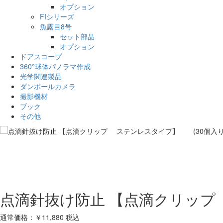
オプション
FIシリーズ
魚露目8号
セット部品
オプション
ドアスコープ
360°球体パノラマ作成
光学関連製品
ダンボールカメラ
撮影機材
ブック
その他
点滴針抜け防止 【点滴クリップ
通常価格：￥11,880
税込