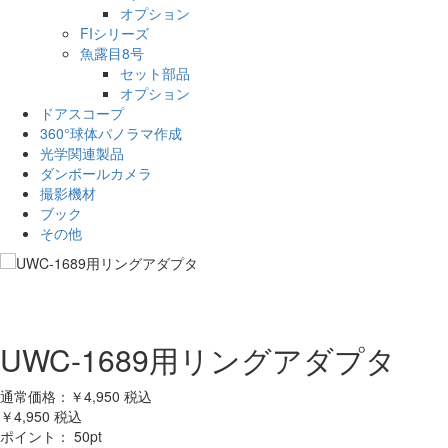
オプション
FIシリーズ
魚露目8号
セット部品
オプション
ドアスコープ
360°球体パノラマ作成
光学関連製品
ダンボールカメラ
撮影機材
ブック
その他
UWC-1689用リングアダプタ
通常価格：
￥4,950
税込
￥4,950
税込
ポイント：
50
pt